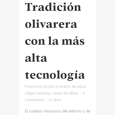
Tradición
olivarera
con la más
alta
tecnología
Posted at 16:30h
in
Aceite de oliva
virgen extra
by
Casas de Hitos
0
Comments
0
Likes
El cuidado minucioso del entorno y de