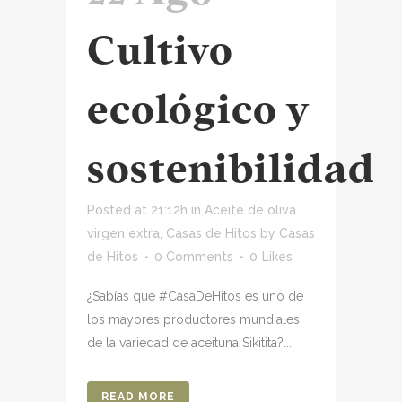
Cultivo
ecológico y
sostenibilidad
Posted at 21:12h
in
Aceite de oliva
virgen extra
,
Casas de Hitos
by
Casas
de Hitos
0 Comments
0
Likes
¿Sabías que #CasaDeHitos es uno de
los mayores productores mundiales
de la variedad de aceituna Sikitita?...
READ MORE