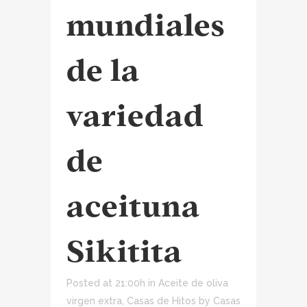
mundiales
de la
variedad
de
aceituna
Sikitita
Posted at 21:00h
in
Aceite de oliva
virgen extra
,
Casas de Hitos
by
Casas