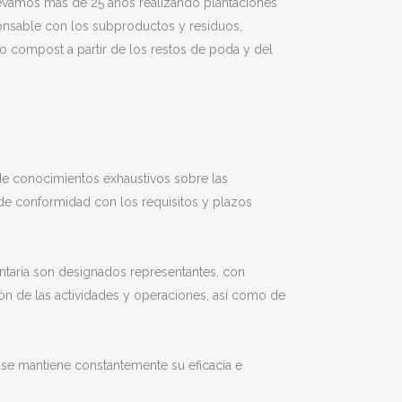
levamos más de 25 años realizando plantaciones
sponsable con los subproductos y residuos,
 compost a partir de los restos de poda y del
 de conocimientos exhaustivos sobre las
 de conformidad con los requisitos y plazos
entaria son designados representantes, con
ión de las actividades y operaciones, así como de
se mantiene constantemente su eficacia e