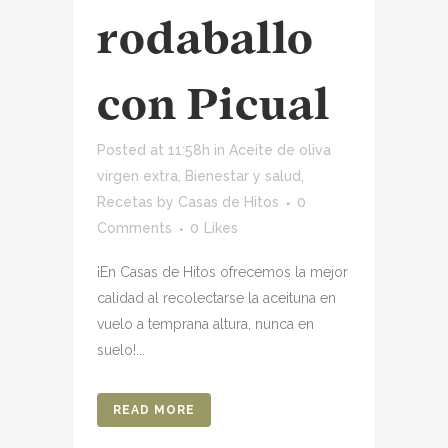
rodaballo
con Picual
Posted at 11:58h
in
Aceite de oliva
virgen extra
,
Bienestar y salud
,
Recetas
by
Casas de Hitos
0
Comments
0
Likes
¡En Casas de Hitos ofrecemos la mejor
calidad al recolectarse la aceituna en
vuelo a temprana altura, nunca en
suelo!...
READ MORE