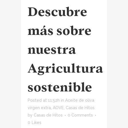
Descubre
más sobre
nuestra
Agricultura
sostenible
Posted at 11:52h
in
Aceite de oliva
virgen extra
,
AOVE
,
Casas de Hitos
by
Casas de Hitos
0 Comments
0
Likes