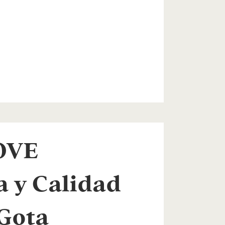
OVE
a y Calidad
Gota