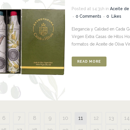
Posted at 14:31h
in
Aceite de 
0 Comments
0
Likes
Elegancia y Calidad en Cada Go
Virgen Extra Casas de Hitos H
formatos de Aceite de Oliva Virg
READ MORE
6
7
8
9
10
11
12
13
14