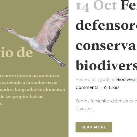
14 Oct
Fe
defensor
conserva
biodiver
Posted at 13:48h
in
Biodivers
Comments
0
Likes
Somos fervientes defensores de
silvestre....
READ MORE