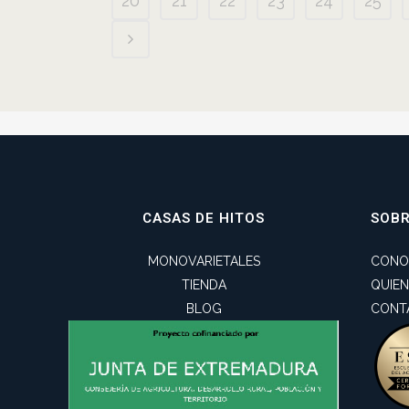
20
21
22
23
24
25
CASAS DE HITOS
SOB
MONOVARIETALES
CONO
TIENDA
QUIE
BLOG
CONT