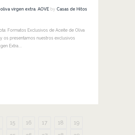
oliva virgen extra
,
AOVE
by
Casas de Hitos
ta: Formatos Exclusivos de Aceite de Oliva
oy os presentamos nuestros exclusivos
en Extra....
15
16
17
18
19