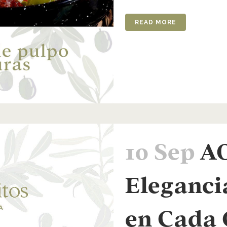
READ MORE
10 Sep
A
Eleganci
en Cada 