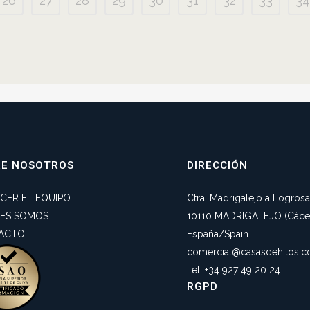
26
27
28
29
30
31
32
33
34
RE NOSOTROS
DIRECCIÓN
CER EL EQUIPO
Ctra. Madrigalejo a Logros
NES SOMOS
10110 MADRIGALEJO (Cácer
ACTO
España/Spain
comercial@casasdehitos.
Tel: +34 927 49 20 24
RGPD