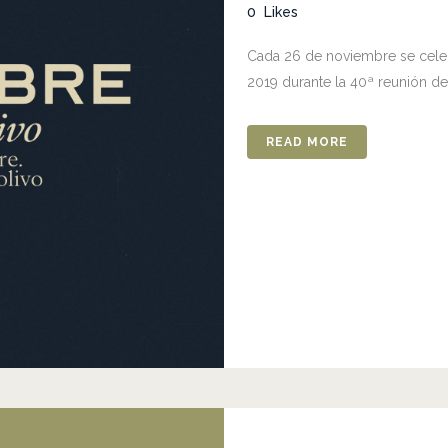
0
Likes
Cada 26 de noviembre se celeb
2019 durante la 40ª reunión de
READ MORE