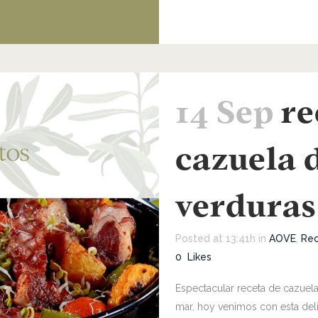
14 Sep
re
cazuela 
verduras
Posted at 13:41h
in
AOVE
,
Rec
0
Likes
Espectacular receta de cazuel
mar, hoy venimos con esta delic