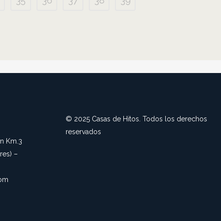
35
36
37
38
39
© 2025 Casas de Hitos. Todos los derechos
reservados
an Km.3
es) –
com