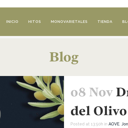
INICIO
HITOS
MONOVARIETALES
TIENDA
BL
Blog
08 Nov
D
del Olivo
Posted at 13:50h
in
AOVE
,
Jor