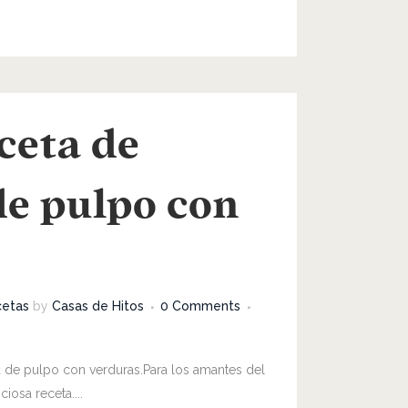
ceta de
de pulpo con
etas
by
Casas de Hitos
0 Comments
a de pulpo con verduras.Para los amantes del
iosa receta....