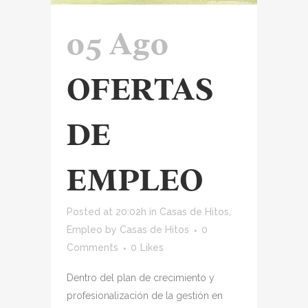
05 Ago
OFERTAS
DE
EMPLEO
Posted at 20:02h
in
Casas de Hitos
,
Empleo
by
Casas de Hitos
0
Comments
0
Likes
Dentro del plan de crecimiento y
profesionalización de la gestión en