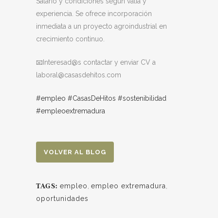
Salario y condiciones según valía y
experiencia. Se ofrece incorporación
inmediata a un proyecto agroindustrial en
crecimiento continuo.
📧Interesad@s contactar y enviar CV a
laboral@casasdehitos.com
#empleo
#CasasDeHitos
#sostenibilidad
#empleoextremadura
VOLVER AL BLOG
empleo
,
empleo extremadura
,
TAGS:
oportunidades