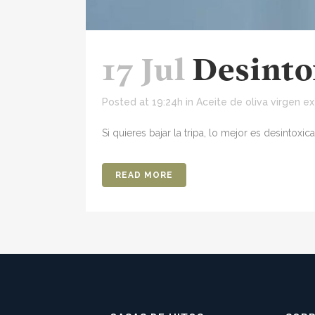
17 Jul
Desinto
Posted at 19:24h
in
Aceite de oliva virgen ex
Si quieres bajar la tripa, lo mejor es desintoxic
READ MORE