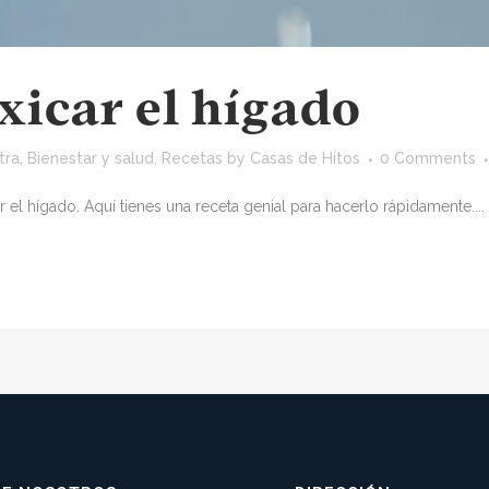
xicar el hígado
tra
,
Bienestar y salud
,
Recetas
by
Casas de Hitos
0 Comments
ar el hígado. Aquí tienes una receta genial para hacerlo rápidamente....