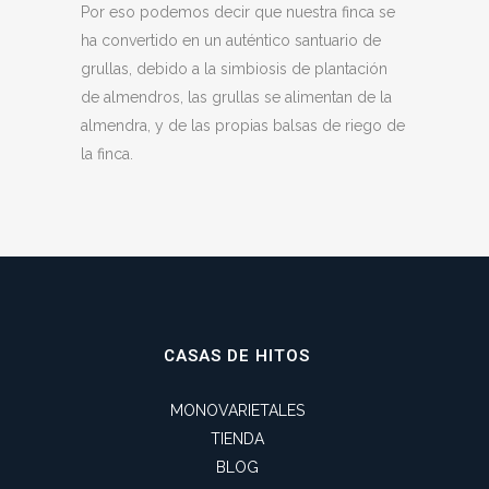
Por eso podemos decir que nuestra finca se
ha convertido en un auténtico santuario de
grullas, debido a la simbiosis de plantación
de almendros, las grullas se alimentan de la
almendra, y de las propias balsas de riego de
la finca.
CASAS DE HITOS
MONOVARIETALES
TIENDA
BLOG