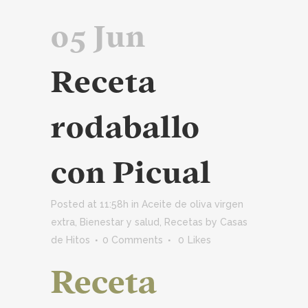
05 Jun
Receta
rodaballo
con Picual
Posted at 11:58h
in
Aceite de oliva virgen
extra
,
Bienestar y salud
,
Recetas
by
Casas
de Hitos
0 Comments
0
Likes
Receta