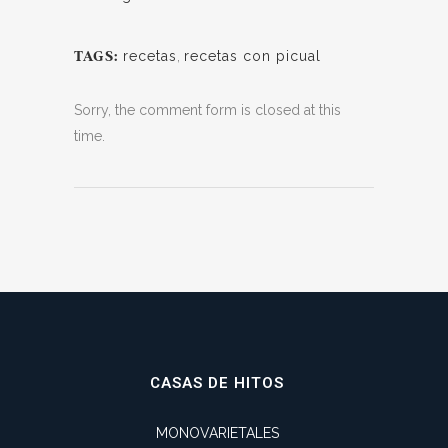
recetas
,
recetas con picual
TAGS:
Sorry, the comment form is closed at this
time.
CASAS DE HITOS
MONOVARIETALES