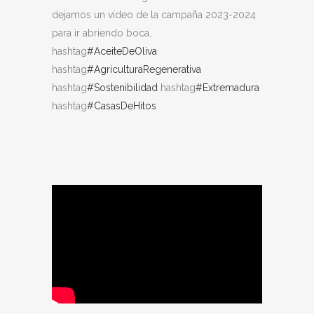
dejamos un vídeo de la campaña 2023-2024
para ir abriendo boca.
hashtag
#AceiteDeOliva
hashtag
#AgriculturaRegenerativa
hashtag
#Sostenibilidad
hashtag
#Extremadura
hashtag
#CasasDeHitos