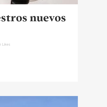
estros nuevos
0
Likes