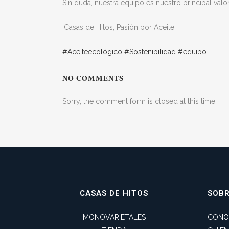
Sin duda, nuestra equipo es nuestro principal valo
¡Casas de Hitos, Pasión por Aceite!
#Aceiteecológico
#Sostenibilidad
#equipo
NO COMMENTS
Sorry, the comment form is closed at this time.
CASAS DE HITOS
SOB
MONOVARIETALES
CONO