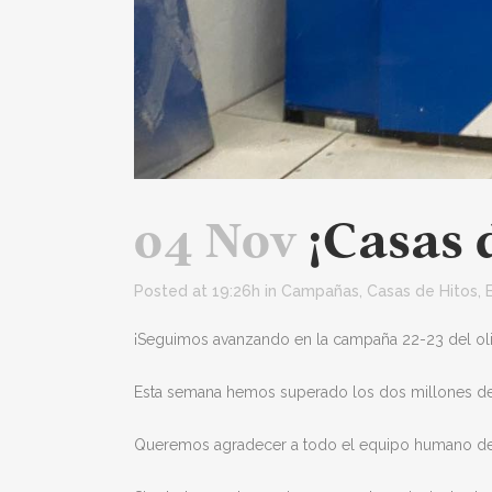
04 Nov
¡Casas d
Posted at 19:26h
in
Campañas
,
Casas de Hitos
,
¡Seguimos avanzando en la campaña 22-23 del oli
Esta semana hemos superado los dos millones de
Queremos agradecer a todo el equipo humano d