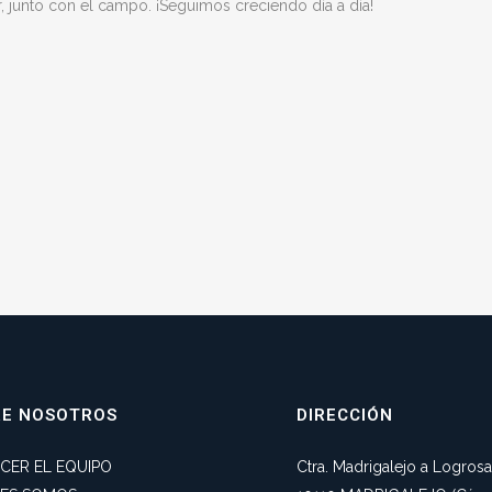
r, junto con el campo. ¡Seguimos creciendo día a día!
RE NOSOTROS
DIRECCIÓN
CER EL EQUIPO
Ctra. Madrigalejo a Logros