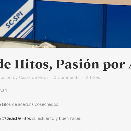
e Hitos, Pasión por 
Equipo
by
Casas de Hitos
0 Comments
0
Likes
var!
 kilos de aceituna cosechados.
e
#CasasDeHitos
su esfuerzo y buen hacer.