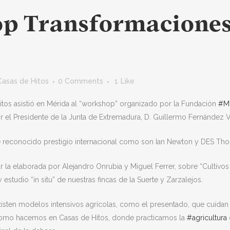
 Transformaciones 
Casas de Hitos
0 Comments
1
Like
Hitos asistió en Mérida al “workshop” organizado por la Fundación
#M
r el Presidente de la Junta de Extremadura, D. Guillermo Fernández V
 reconocido prestigio internacional como son Ian Newton y DES Tho
r la elaborada por Alejandro Onrubia y Miguel Ferrer, sobre “Cultivos
 estudio “in situ” de nuestras fincas de la Suerte y Zarzalejos.
xisten modelos intensivos agrícolas, como el presentado, que cuidan 
 como hacemos en Casas de Hitos, donde practicamos la
#agricultura