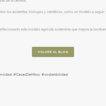
inal de la dehesa.
dos los asistentes, biólogos y científicos, como un modelo a seguir, 
eccionado este modelo agrícola sostenible que mejora la biodiversid
VOLVER AL BLOG
ersidad
,
#CasasDeHitos
,
#sostenbilidad