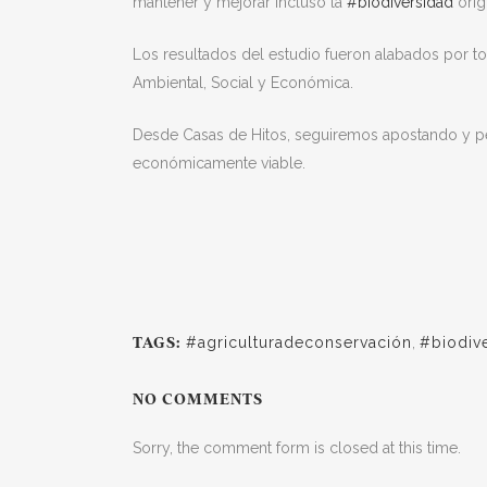
mantener y mejorar incluso la
#biodiversidad
orig
Los resultados del estudio fueron alabados por to
Ambiental, Social y Económica.
Desde Casas de Hitos, seguiremos apostando y perf
económicamente viable.
#agriculturadeconservación
,
#biodiv
TAGS:
NO COMMENTS
Sorry, the comment form is closed at this time.