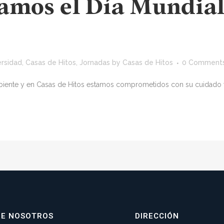
amos el Día Mundial
ersidad
,
Casas de Hitos
,
Jornadas
by
Casas de Hitos
0 Comment
iente y en Casas de Hitos estamos comprometidos con su cuidado y 
RE NOSOTROS
DIRECCIÓN