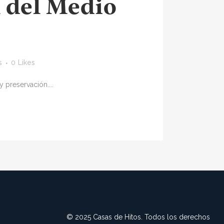
 del Medio
s
0
Likes
preservación....
© 2025 Casas de Hitos. Todos los derechos