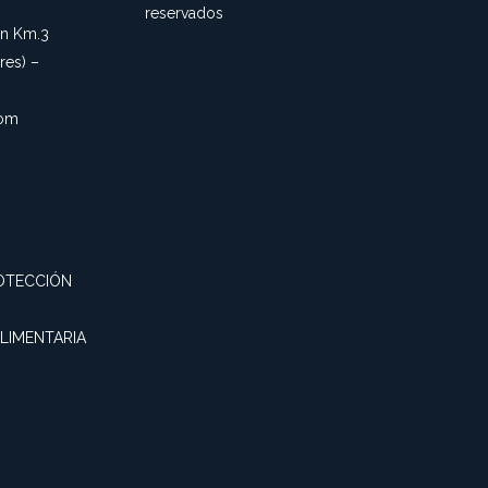
reservados
an Km.3
es) –
com
OTECCIÓN
ALIMENTARIA