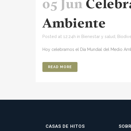
05 Jun
Celebr
Ambiente
Posted at 12:24h
in
Bienestar y salud
,
Biodiv
Hoy celebramos el Día Mundial del Medio Amb
READ MORE
CASAS DE HITOS
SOB