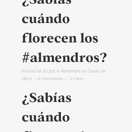
cuándo
florecen los
#almendros?
Posted at 20:31h
in
Almendra
by
Casas de
Hitos
0 Comments
0
Likes
¿Sabías
cuándo