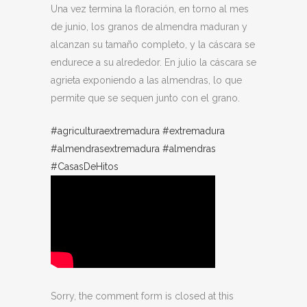
Una vez termina la floración, en torno al mes
de junio, los granos de almendra maduran y
alcanzan su tamaño completo, y la cáscara se
endurece a su alrededor. En julio la cáscara se
agrieta exponiendo a las almendras, lo que
permite que se sequen junto con el grano.
#agriculturaextremadura
#extremadura
#almendrasextremadura
#almendras
#CasasDeHitos
Sorry, the comment form is closed at this