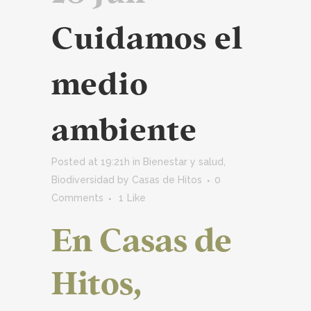
Cuidamos el
medio
ambiente
Posted at 19:21h
in
Bienestar y salud
,
Biodiversidad
by
Casas de Hitos
0
Comments
1
Like
En Casas de
Hitos,