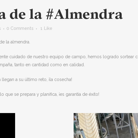
 de la #Almendra
s
0 Comments
1
Like
de la almendra.
elente cuidado de nuestro equipo de campo, hemos logrado sortear co
paña, tanto en cantidad como en calidad.
llegan a su último reto, ¡la cosecha!
o que se prepara y planifica, ¡es garantía de éxito!