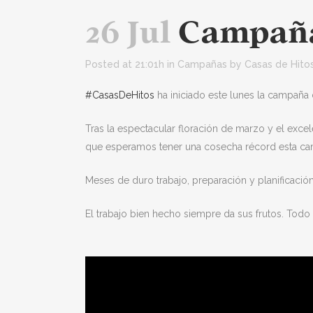
26 Jul
Campaña
Posted at 21:01h
in
Campañas
by
Casas de Hito
#CasasDeHitos
ha iniciado este lunes la campaña 
Tras la espectacular floración de marzo y el exc
que esperamos tener una cosecha récord esta cam
Meses de duro trabajo, preparación y planificación 
El trabajo bien hecho siempre da sus frutos. Todo l