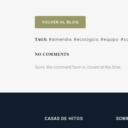
VOLVER AL BLOG
#almendra
,
#ecológico
,
#equipo
,
#so
TAGS:
NO COMMENTS
Sorry, the comment form is closed at this time.
CASAS DE HITOS
SOB