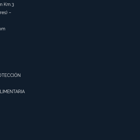
an Km.3
es) –
com
OTECCIÓN
ALIMENTARIA